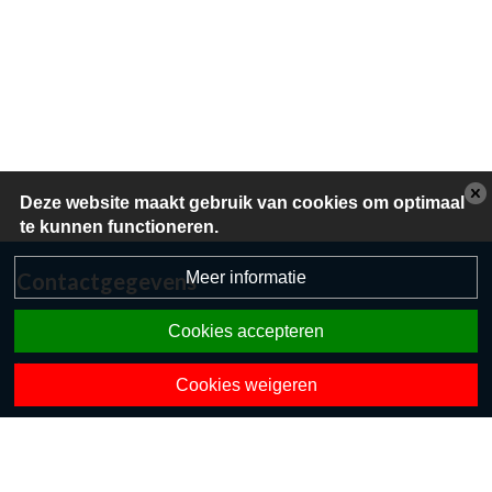
Deze website maakt gebruik van cookies om optimaal
te kunnen functioneren.
Meer informatie
Contactgegevens
Herikerweg 36
Cookies accepteren
7475 TT Markelo
0547362095
Cookies weigeren
directie.odselserike@opohvt.nl
Onze collega-scholen