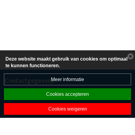
Deze website maakt gebruik van cookies om optimaal
te kunnen functioneren.
Meer informatie
Contactgegevens
Herikerweg 36
Cookies accepteren
7475 TT Markelo
0547362095
Cookies weigeren
directie.odselserike@opohvt.nl
Onze collega-scholen